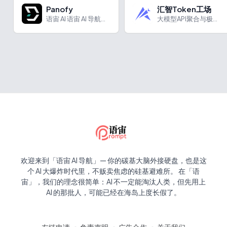
Panofy
汇智Token工场
语宙 AI 语宙 AI 导航为您强力推荐 Panofy：全球...
大模型API聚合与极速推理云平台
欢迎来到「语宙 AI 导航」— 你的碳基大脑外接硬盘，也是这
个 AI 大爆炸时代里，不贩卖焦虑的硅基避难所。 在「语
宙」，我们的理念很简单：AI 不一定能淘汰人类，但先用上
AI 的那批人，可能已经在海岛上度长假了。