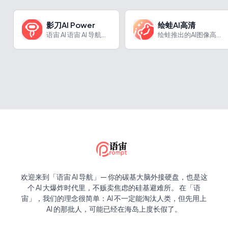
影刀AI Power
绘蛙AI高清
语宙 AI 语宙 AI 导航为您强力推荐 影刀AI Powe...
绘蛙推出的AI图像高清修复工具
欢迎来到「语宙 AI 导航」— 你的碳基大脑外接硬盘，也是这
个 AI 大爆炸时代里，不贩卖焦虑的硅基避难所。 在「语
宙」，我们的理念很简单：AI 不一定能淘汰人类，但先用上
AI 的那批人，可能已经在海岛上度长假了。