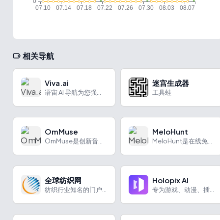
相关导航
Viva.ai
迷宫生成器
语宙 AI 导航为您强力推荐 Viva.ai：Viva.ai...
工具蛙
OmMuse
MeloHunt
OmMuse是创新音乐平台，提供存储、协作、分享等功能及多元定价方案。
MeloHunt是在线免费AI歌曲生成器，无需专业知识，多种模式创作，有独特优势和广泛应用场景。
全球纺织网
Holopix AI
纺织行业知名的门户网站，集面料行情资讯、服装面料产品及企业大全信息库、网上纺织品批发采购信息、公共信息化服务于一身的电子商务平台
专为游戏、动漫、插画设计打造的AI设计平台