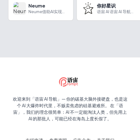
Neume
你好星识
Neume借助AI实现轻松音乐创作，无需专业技能即可制作高品质音乐。
语宙 AI 语宙 AI 导航为您强力推荐 你好星识：新一代A...
欢迎来到「语宙 AI 导航」— 你的碳基大脑外接硬盘，也是这
个 AI 大爆炸时代里，不贩卖焦虑的硅基避难所。 在「语
宙」，我们的理念很简单：AI 不一定能淘汰人类，但先用上
AI 的那批人，可能已经在海岛上度长假了。