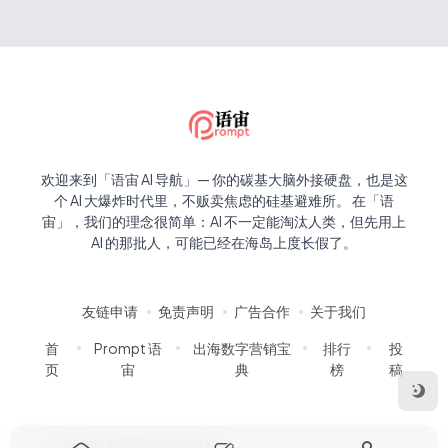
欢迎来到「语宙 AI 导航」— 你的碳基大脑外接硬盘，也是这
个 AI 大爆炸时代里，不贩卖焦虑的硅基避难所。 在「语
宙」，我们的理念很简单：AI 不一定能淘汰人类，但先用上
AI 的那批人，可能已经在海岛上度长假了。
友链申请
免责声明
广告合作
关于我们
首
Prompt 语
出海数字营销宝
排行
投
页
宙
典
榜
稿
Copyright © 2026
语宙 AI 导航