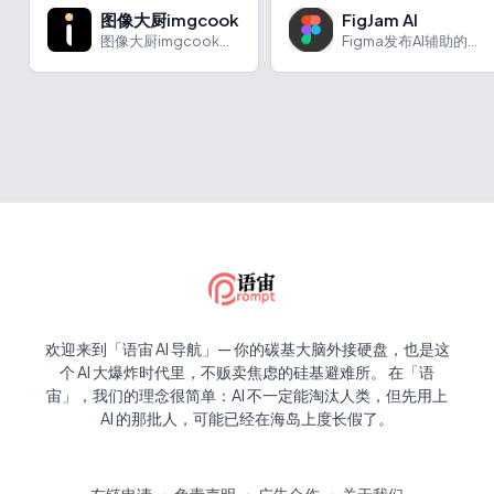
图像大厨imgcook
FigJam AI
图像大厨imgcook可低代码设计并实现设计转代码，应用于多类设计场景。
Figma发布AI辅助的白板设计协作工具。
欢迎来到「语宙 AI 导航」— 你的碳基大脑外接硬盘，也是这
个 AI 大爆炸时代里，不贩卖焦虑的硅基避难所。 在「语
宙」，我们的理念很简单：AI 不一定能淘汰人类，但先用上
AI 的那批人，可能已经在海岛上度长假了。