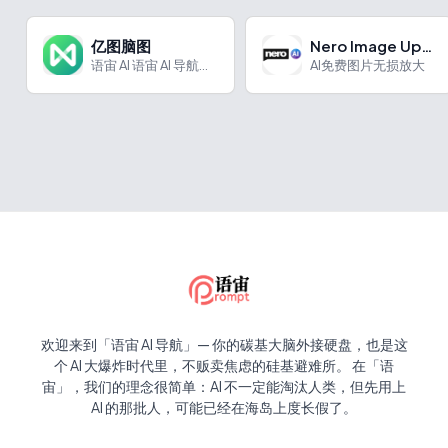
亿图脑图
Nero Image Upscaler
语宙 AI 语宙 AI 导航为您强力推荐 亿图脑图：万兴科技...
AI免费图片无损放大
欢迎来到「语宙 AI 导航」— 你的碳基大脑外接硬盘，也是这
个 AI 大爆炸时代里，不贩卖焦虑的硅基避难所。 在「语
宙」，我们的理念很简单：AI 不一定能淘汰人类，但先用上
AI 的那批人，可能已经在海岛上度长假了。