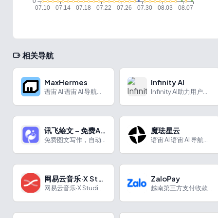
相关导航
MaxHermes
Infinity AI
语宙 AI 语宙 AI 导航为您强力推荐 MaxHermes...
Infinity AI助力用户打造专属角色，为视频创作和故事讲述带来新可能。
讯飞绘文 – 免费AI写作
魔珐星云
免费图文写作，自动配图，一键成文。支持小红书图文/公众号文章等多种体裁写作。
语宙 AI 语宙 AI 导航为您强力推荐 魔珐星云：具身智能...
网易云音乐·X Studio
ZaloPay
网易云音乐·X Studio是具有特色AI歌手和快速成曲技术的AI歌声合成软件。
越南第三方支付收款平台，被视为越南版微信，是TT越南小店的支付方式之一