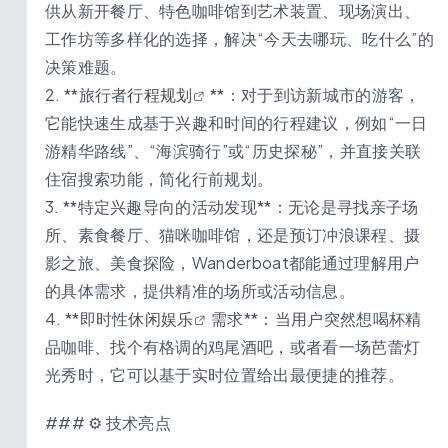
供从新开餐厅、特色咖啡馆到艺术装置、现场演出、
工作坊等多样化的选择，解决“今天去哪玩、吃什么”的
决策难题。
2. **旅行者
行程规划
**：对于到访新城市的游客，
它能快速生成基于兴趣和时间的行程建议，例如“一日
游精华路线”、“海滨骑行”或“历史探秘”，并直接关联
住宿搜索功能，简化行前规划。
3. **特定兴趣导向的活动发现**：无论是寻找亲子场
所、素食餐厅、猫咪咖啡馆，还是预订冲浪课程、摄
影之旅、美食探险，Wanderboat都能通过理解用户
的具体需求，提供精准的场所或活动信息。
4. **即时性
休闲娱乐
需求**：当用户突然想喝杯精
品咖啡、找个有格调的鸡尾酒吧，或者看一场芭蕾灯
光秀时，它可以基于实时位置给出最便捷的推荐。
### ⚙️ 技术亮点