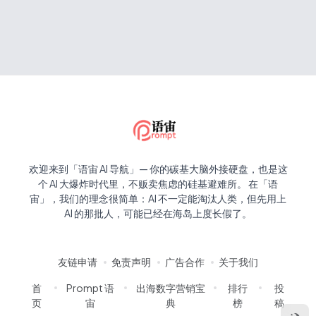
欢迎来到「语宙 AI 导航」— 你的碳基大脑外接硬盘，也是这
个 AI 大爆炸时代里，不贩卖焦虑的硅基避难所。 在「语
宙」，我们的理念很简单：AI 不一定能淘汰人类，但先用上
AI 的那批人，可能已经在海岛上度长假了。
友链申请
免责声明
广告合作
关于我们
首
Prompt 语
出海数字营销宝
排行
投
页
宙
典
榜
稿