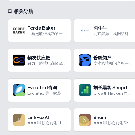
相关导航
Forde Baker
包牛牛
亚马逊取得成功的一站式服务
北京聚源百成网络科技有限公司旗下的专业箱包产地货源网站
物友供应链
普鸥知产
致力于跨境电商物流领域深耕
专注跨境知识产权一站式服务
Evoluted咨询
增长黑客 Shopify增长
Evolated 是一家屡获殊荣的数字机构，总部位于南约克郡谢菲尔德，在伯明翰、曼彻斯特和伦敦设有办事处。专注于定制网页设计和开发、数字设计和以投资回报率为中心的数字营销。
Growth Hackers作为一家专注于提供全面的Shopify营销管理服务的公司，凭借先进的营销策略、综合团队的实力和全方位的服务能力，帮助客户在竞争激烈的市场中脱颖而出，实现业务的持续增长。
LinkFoxAI
Shein
### 💡 核心功能 LinkFoxAI是一个专为跨境电商卖...
### 💡 核心功能 Shein（希音）作为中国跨境电商巨头...