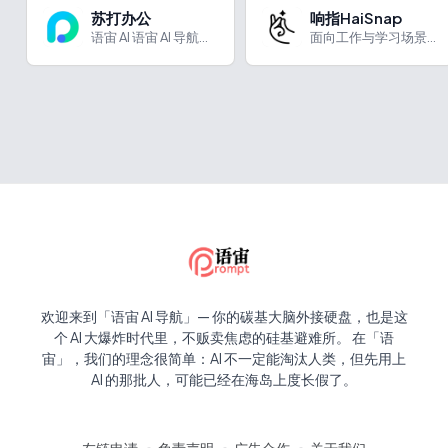
苏打办公
响指HaiSnap
语宙 AI 语宙 AI 导航为您强力推荐 苏打办公：360公...
面向工作与学习场景的通用 AI Agent 平台
欢迎来到「语宙 AI 导航」— 你的碳基大脑外接硬盘，也是这
个 AI 大爆炸时代里，不贩卖焦虑的硅基避难所。 在「语
宙」，我们的理念很简单：AI 不一定能淘汰人类，但先用上
AI 的那批人，可能已经在海岛上度长假了。