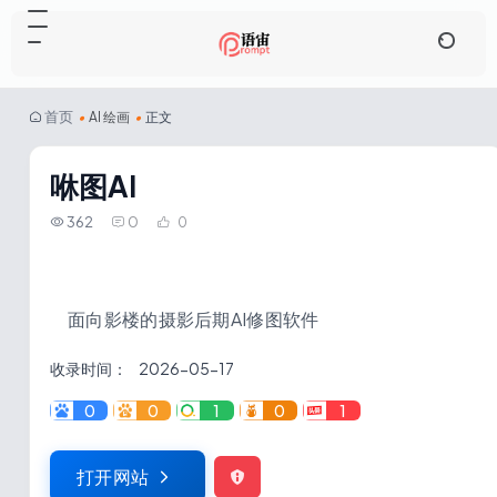
首页
•
AI 绘画
•
正文
咻图AI
362
0
0
面向影楼的摄影后期AI修图软件
收录时间：
2026-05-17
0
0
1
0
1
打开网站