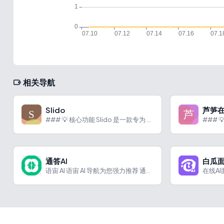
相关导航
Slido
芦笋
### 💡 核心功能 Slido 是一款专为 PowerPo...
通答AI
白瓜
语宙 AI 语宙 AI 导航为您强力推荐 通答AI：企业AI...