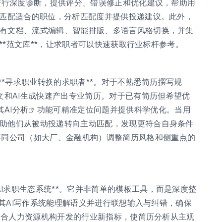
简历进行深度诊断，提供评分、错误修正和优化建议，帮助用
智能匹配适合的职位，分析匹配度并提供投递建议。此外，
入现有文档、流式编辑、智能排版、多语言风格切换，并集
业的**范文库**，让求职者可以快速获取行业标杆参考。
及**寻求职业转换的求职者**。对于不熟悉简历撰写规
文和AI生成快速产出专业简历。对于已有简历但希望优
其
AI分析
功能可精准定位问题并提供科学优化。当用
以帮助他们从被动投递转向主动匹配，发现更符合自身条件
不同公司（如大厂、金融机构）调整简历风格和侧重点的
。
AI求职生态系统**。它并非简单的模板工具，而是深度整
*。其AI写作系统能理解语义并进行联想输入与纠错，确保
，是联合人力资源机构开发的行业新指标，使简历分析从主观