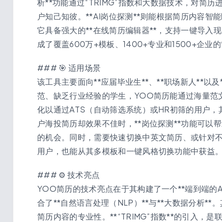
析**功能通过“TRIMG”指数和大数据技术，对
户知己知彼。**AI岗位探测**则能根据简历内容
它具备强大的**在线简历编辑器**，支持一键导
成了覆盖600万+模板、1400+专业和1500+企
### 🎯 适用场景
该工具主要面向**应届毕业生**、**职场新人**以
范、缺乏行业经验的学生，YOO简历能通过海量范
化以通过ATS（自动筛选系统）或HR初筛的用户，
户海投简历却效果不佳时，**岗位探测**功能可
的机会。同时，需要快速切换中英文简历、或针对
用户，也能从其多模板和一键风格切换功能中获益
### ⚙️ 技术亮点
YOO简历的技术亮点在于其构建了一个**端到端的
合了**自然语言处理（NLP）**与**大数据分析*
简历内容的专业性。**“TRIMG”指数**的引入