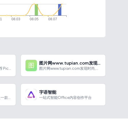
图片网www.tupian.com发现时尚,分享兴趣 – 采集靓图
语宙 AI 语宙 AI 导航为您强力推荐 PicDoc：AI...
图片网www.tupian.com发现时尚,分享兴趣 - 采...
字语智能
### 💡 核心功能 有道云笔记是一款由网易出品的综合性云笔...
一站式智能Office内容创作平台