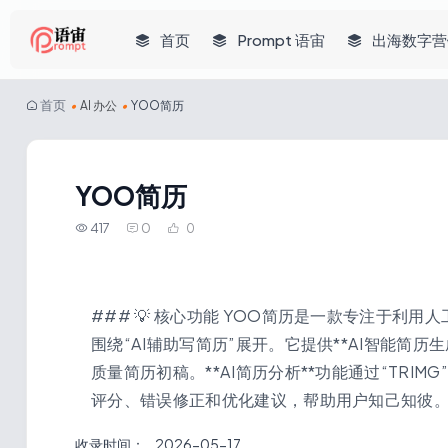
首页
Prompt 语宙
出海数字营
首页
•
AI 办公
•
YOO简历
YOO简历
417
0
0
### 💡 核心功能 YOO简历是一款专注于利
围绕“AI辅助写简历”展开。它提供**AI智能简
质量简历初稿。**AI简历分析**功能通过“TR
评分、错误修正和优化建议，帮助用户知己知彼。**
收录时间：
2026-05-17