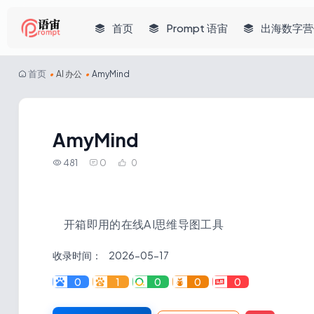
首页
Prompt 语宙
出海数字营
首页
•
AI 办公
•
AmyMind
AmyMind
481
0
0
开箱即用的在线AI思维导图工具
收录时间：
2026-05-17
0
1
0
0
0