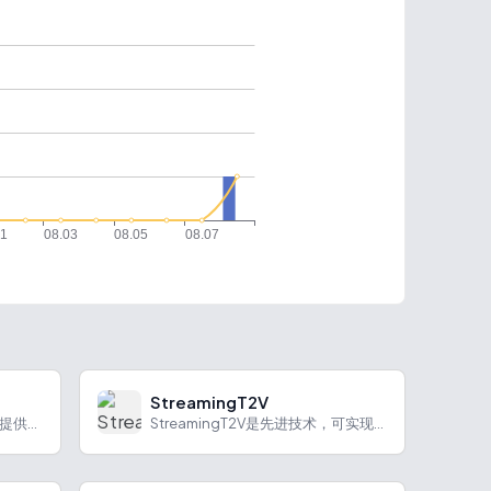
StreamingT2V
Nolibox画宇宙是AI绘画平台，提供多模型支持、文本转图片，智能图片生成等功能
StreamingT2V是先进技术，可实现高质量长视频生成，具有独特优势与多种应用场景。